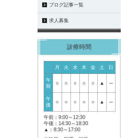
ブログ記事一覧
求人募集
診療時間
月
火
水
木
金
土
日
午
○
○
○
○
○
▲
─
前
午
○
○
○
○
○
▲
─
後
午前：9:00～12:30
午後：14:30～18:30
▲：8:30～17:00