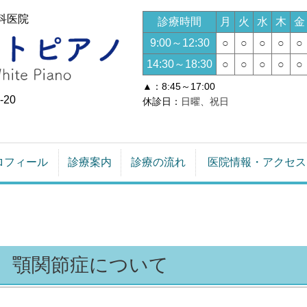
科医院
診療時間
月
火
水
木
金
9:00～12:30
○
○
○
○
○
14:30～18:30
○
○
○
○
○
▲：8:45
～17:00
20
休診日：
日曜、祝日
ロフィール
診療案内
診療の流れ
医院情報・アクセス
顎関節症について