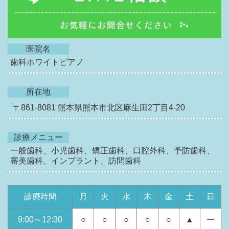
医院名
歯科ホワイトピアノ
所在地
〒861-8081
熊本県熊本市北区麻生田2丁目4-20
診療メニュー
一般歯科、小児歯科、矯正歯科、口腔外科、予防歯科、
審美歯科、インプラント、訪問歯科
診療時間
月
火
水
木
金
土
日
9:00～12:30
○
○
○
○
○
▲
ー