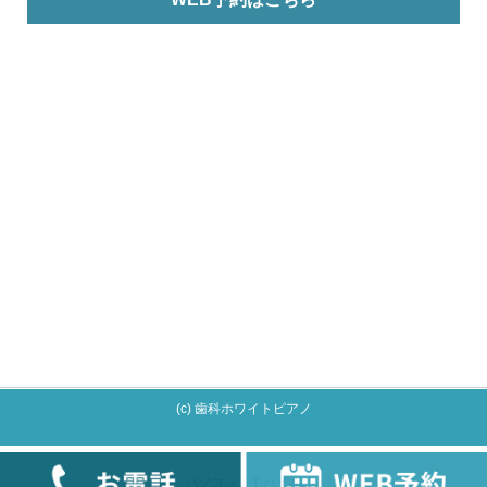
(c) 歯科ホワイトピアノ
096-338-1802
WEB予約はこちら
お問合せはこちら
パソコン
｜モバイル