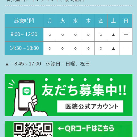
診療時間
月
火
水
木
金
土
日
9:00～12:30
○
○
○
○
○
▲
ー
14:30～18:30
○
○
○
○
○
▲
ー
▲：8:45～17:00 休診日：日曜、祝日