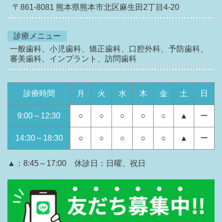
〒861-8081
熊本県熊本市北区麻生田2丁目4-20
診療メニュー
一般歯科、小児歯科、矯正歯科、口腔外科、予防歯科、
審美歯科、インプラント、訪問歯科
診療時間
月
火
水
木
金
土
日
9:00～12:30
○
○
○
○
○
▲
ー
14:30～18:30
○
○
○
○
○
▲
ー
▲：8:45～17:00 休診日：日曜、祝日