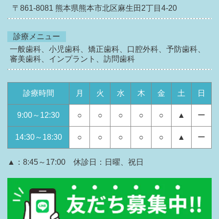
〒861-8081
熊本県熊本市北区麻生田2丁目4-20
診療メニュー
一般歯科、小児歯科、矯正歯科、口腔外科、予防歯科、
審美歯科、インプラント、訪問歯科
診療時間
月
火
水
木
金
土
日
9:00～12:30
○
○
○
○
○
▲
ー
14:30～18:30
○
○
○
○
○
▲
ー
▲：8:45～17:00 休診日：日曜、祝日