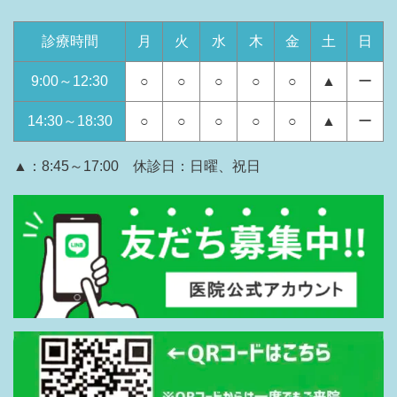
診療時間
月
火
水
木
金
土
日
9:00～12:30
○
○
○
○
○
▲
ー
14:30～18:30
○
○
○
○
○
▲
ー
▲：8:45～17:00 休診日：日曜、祝日